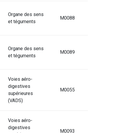
Organe des sens
M0088
et téguments
Organe des sens
M0089
et téguments
Voies aéro-
digestives
M0055
supérieures
(VADS)
Voies aéro-
digestives
M0093